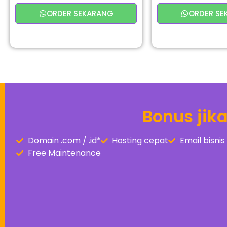
ORDER SEKARANG
ORDER SE
Bonus jik
Domain .com / .id*
Hosting cepat
Email bisn
Free Maintenance