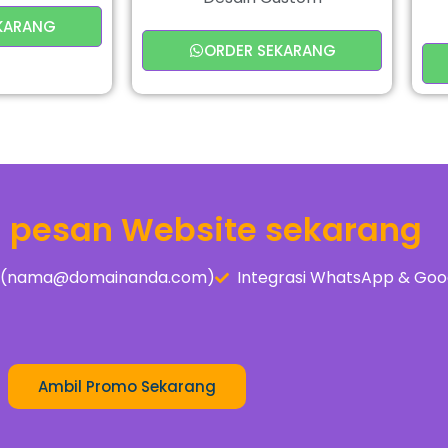
KARANG
ORDER SEKARANG
a pesan Website sekarang
is (nama@domainanda.com)
Integrasi WhatsApp & Goo
Ambil Promo Sekarang