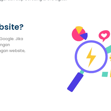
bsite?
Google. Jika
engan
ngan website,