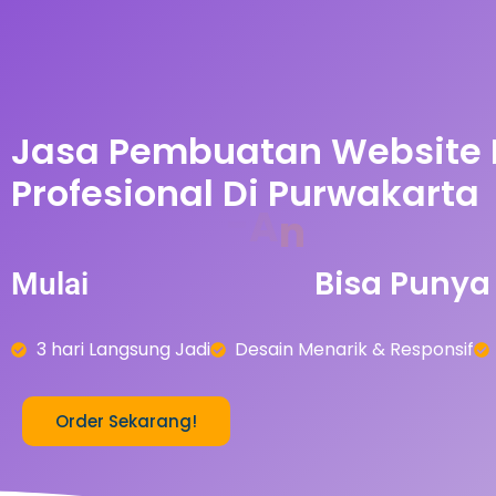
Jasa Pembuatan Website
Profesional Di Purwakarta
A
r
0
5
0
-
b
Bisa
Punya
n
Mulai
3 hari Langsung Jadi
Desain Menarik & Responsif
Order Sekarang!