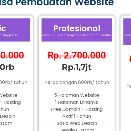
asa Pembuatan Website
ic
Profesional
pany profile
cocok untuk web company profile ataupun usaha
cocok
00.000
Rp. 2.700.000
0rb
Rp.1,7jt
00rb/ tahun
Perpanjangan 800rb/ tahun
P
Website
5 Halaman Website
+ Hosting
1 Halaman Dinamis
Tahun
Free Domain + Hosting
Desain
Aktif 1 Tahun
ustom
Basic Web Desain
Desain Custom