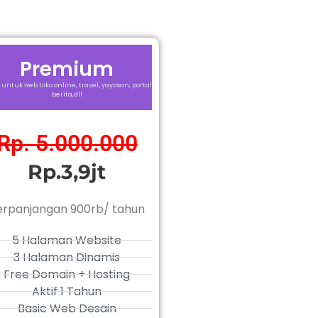
Premium
 untuk web toko online, travel, yayasan, portal
berita,dll
Rp. 5.000.000
Rp.3,9jt
erpanjangan 900rb/ tahun
5 Halaman Website
3 Halaman Dinamis
Free Domain + Hosting
Aktif 1 Tahun
Basic Web Desain