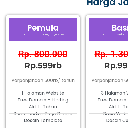
Harga J
Pemula
Bas
cocok untuk Landing page sales
cocok untuk web com
Rp. 800.000
Rp. 1.3
Rp.599rb
Rp.99
Perpanjangan 500rb/ tahun
Perpanjangan 6
1 Halaman Website
3 Halaman 
Free Domain + Hosting
Free Domain 
Aktif 1 Tahun
Aktif 1 
Basic Landing Page Design
Basic Web 
Desain Template
Desain C