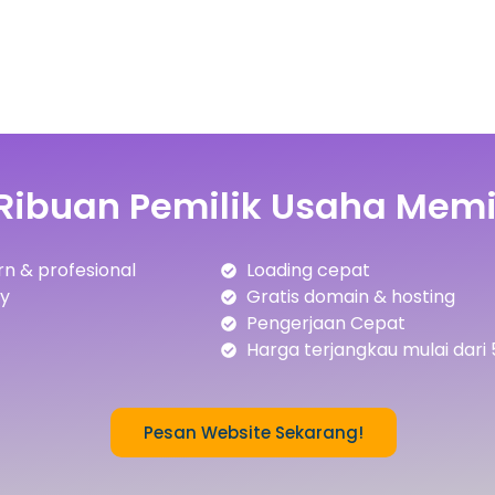
Ribuan Pemilik Usaha Memi
n & profesional
Loading cepat
ly
Gratis domain & hosting
Pengerjaan Cepat
Harga terjangkau mulai dari 
Pesan Website Sekarang!