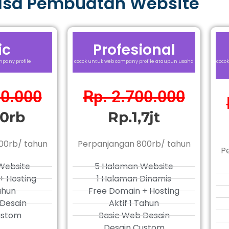
asa Pembuatan Website
ic
Profesional
pany profile
cocok untuk web company profile ataupun usaha
cocok
00.000
Rp. 2.700.000
0rb
Rp.1,7jt
00rb/ tahun
Perpanjangan 800rb/ tahun
P
Website
5 Halaman Website
+ Hosting
1 Halaman Dinamis
Tahun
Free Domain + Hosting
Desain
Aktif 1 Tahun
ustom
Basic Web Desain
Desain Custom