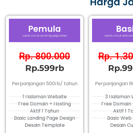
Harga J
Pemula
Bas
cocok untuk Landing page sales
cocok untuk web com
Rp. 800.000
Rp. 1.3
Rp.599rb
Rp.99
Perpanjangan 500rb/ tahun
Perpanjangan 6
1 Halaman Website
3 Halaman 
Free Domain + Hosting
Free Domain 
Aktif 1 Tahun
Aktif 1 
Basic Landing Page Design
Basic Web 
Desain Template
Desain C