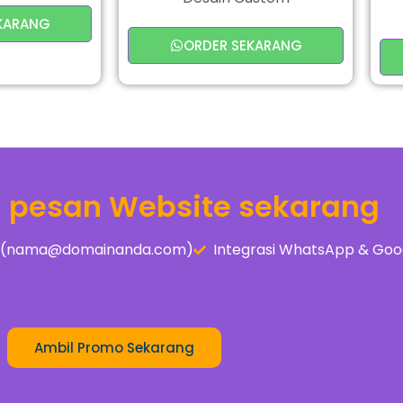
KARANG
ORDER SEKARANG
a pesan Website sekarang
is (nama@domainanda.com)
Integrasi WhatsApp & Goo
Ambil Promo Sekarang