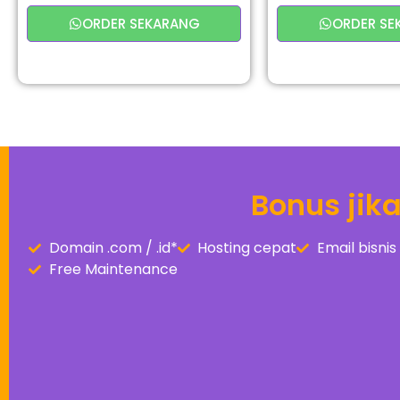
ORDER SEKARANG
ORDER SE
Bonus jik
Domain .com / .id*
Hosting cepat
Email bisn
Free Maintenance