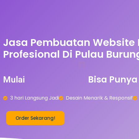
Jasa Pembuatan Website
Profesional Di Pulau Burun
n
A
r
5
0
0
b
-
Bisa
Punya
Mulai
3 hari Langsung Jadi
Desain Menarik & Responsif
Order Sekarang!