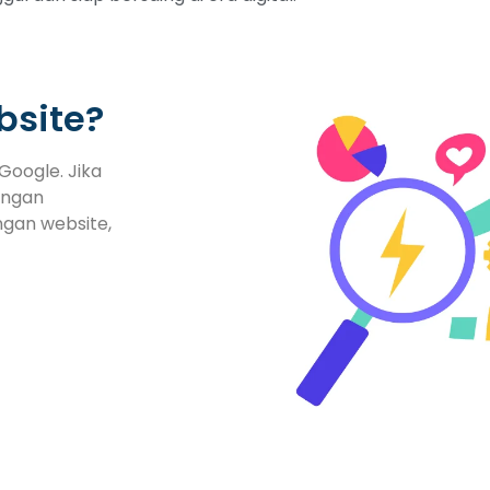
bsite?
Google. Jika
engan
ngan website,