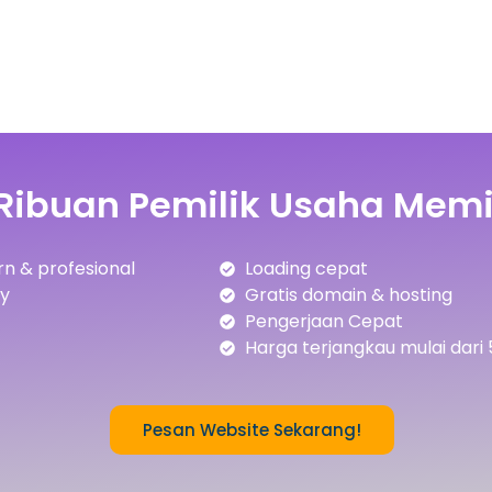
Ribuan Pemilik Usaha Memi
n & profesional
Loading cepat
ly
Gratis domain & hosting
Pengerjaan Cepat
Harga terjangkau mulai dari 
Pesan Website Sekarang!