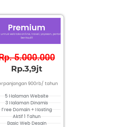
Premium
 untuk web toko online, travel, yayasan, portal
berita,dll
Rp. 5.000.000
Rp.3,9jt
erpanjangan 900rb/ tahun
5 Halaman Website
3 Halaman Dinamis
Free Domain + Hosting
Aktif 1 Tahun
Basic Web Desain