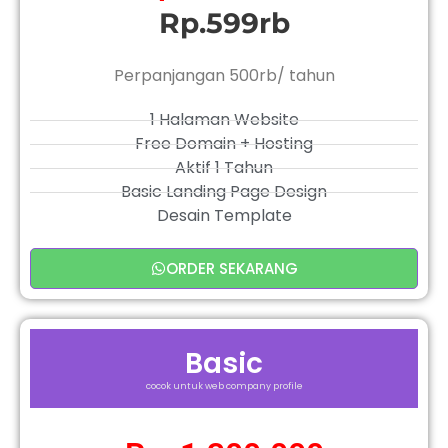
Rp.599rb
Perpanjangan 500rb/ tahun
1 Halaman Website
Free Domain + Hosting
Aktif 1 Tahun
Basic Landing Page Design
Desain Template
ORDER SEKARANG
Basic
cocok untuk web company profile