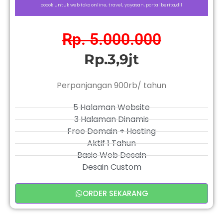
cocok untuk web toko online, travel, yayasan, portal berita,dll
Rp. 5.000.000
Rp.3,9jt
Perpanjangan 900rb/ tahun
5 Halaman Website
3 Halaman Dinamis
Free Domain + Hosting
Aktif 1 Tahun
Basic Web Desain
Desain Custom
ORDER SEKARANG