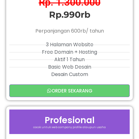
Rp. 1.300.000
Rp.990rb
Perpanjangan 600rb/ tahun
3 Halaman Website
Free Domain + Hosting
Aktif 1 Tahun
Basic Web Desain
Desain Custom
ORDER SEKARANG
Profesional
cocok untuk web company profile ataupun usaha