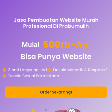
Jasa Pembuatan Website Murah
Profesional Di Prabumulih
5
0
0
r
b
-
A
n
Mulai
Bisa
Punya
Website
3 hari Langsung Jadi
Desain Menarik & Responsif
Desain Sesuai Permintaan
Order Sekarang!