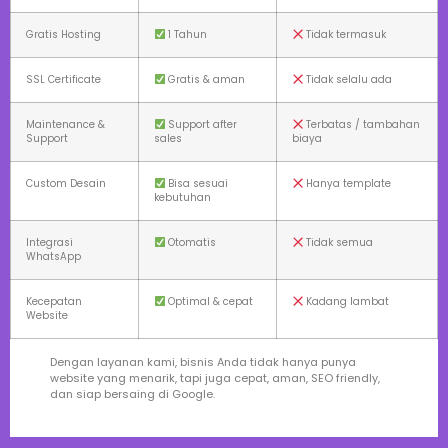
Gratis Hosting
1 Tahun
Tidak termasuk
SSL Certificate
Gratis & aman
Tidak selalu ada
Maintenance &
Support after
Terbatas / tambahan
Support
sales
biaya
Custom Desain
Bisa sesuai
Hanya template
kebutuhan
Integrasi
Otomatis
Tidak semua
WhatsApp
Kecepatan
Optimal & cepat
Kadang lambat
Website
Dengan layanan kami, bisnis Anda tidak hanya punya
website yang menarik, tapi juga cepat, aman, SEO friendly,
dan siap bersaing di Google.