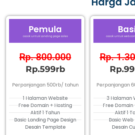
Harga J
Pemula
Bas
cocok untuk Landing page sales
cocok untuk web com
Rp. 800.000
Rp. 1.3
Rp.599rb
Rp.99
Perpanjangan 500rb/ tahun
Perpanjangan 6
1 Halaman Website
3 Halaman 
Free Domain + Hosting
Free Domain 
Aktif 1 Tahun
Aktif 1 
Basic Landing Page Design
Basic Web 
Desain Template
Desain C