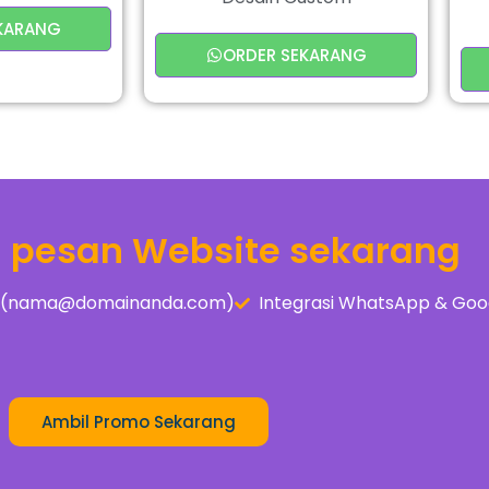
KARANG
ORDER SEKARANG
a pesan Website sekarang
is (nama@domainanda.com)
Integrasi WhatsApp & Goo
Ambil Promo Sekarang