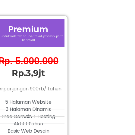
Premium
 untuk web toko online, travel, yayasan, portal
berita,dll
Rp. 5.000.000
Rp.3,9jt
erpanjangan 900rb/ tahun
5 Halaman Website
3 Halaman Dinamis
Free Domain + Hosting
Aktif 1 Tahun
Basic Web Desain