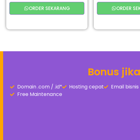
ORDER SEKARANG
ORDER SE
Bonus jik
Domain .com / .id*
Hosting cepat
Email bisn
Free Maintenance