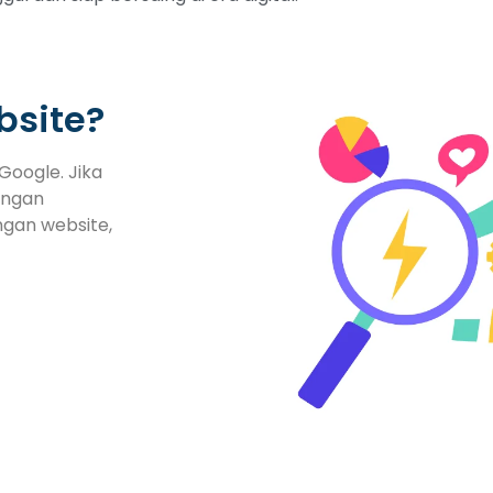
bsite?
Google. Jika
engan
ngan website,