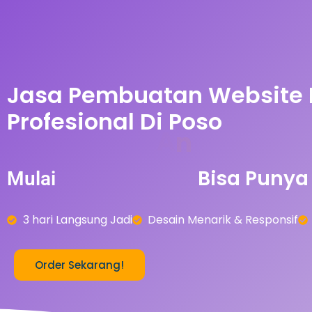
Jasa Pembuatan Website
Profesional Di Poso
A
0
r
-
5
0
b
Bisa
Punya
Mulai
n
3 hari Langsung Jadi
Desain Menarik & Responsif
Order Sekarang!