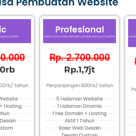
asa Pembuatan Website
ic
Profesional
pany profile
cocok untuk web company profile ataupun usaha
cocok
00.000
Rp. 2.700.000
0rb
Rp.1,7jt
00rb/ tahun
Perpanjangan 800rb/ tahun
P
Website
5 Halaman Website
+ Hosting
1 Halaman Dinamis
Tahun
Free Domain + Hosting
Desain
Aktif 1 Tahun
ustom
Basic Web Desain
Desain Custom