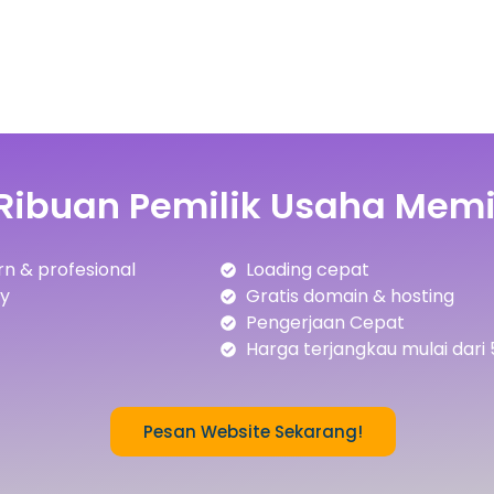
Ribuan Pemilik Usaha Memi
n & profesional
Loading cepat
ly
Gratis domain & hosting
Pengerjaan Cepat
Harga terjangkau mulai dari 
Pesan Website Sekarang!