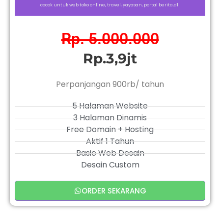
cocok untuk web toko online, travel, yayasan, portal berita,dll
Rp. 5.000.000
Rp.3,9jt
Perpanjangan 900rb/ tahun
5 Halaman Website
3 Halaman Dinamis
Free Domain + Hosting
Aktif 1 Tahun
Basic Web Desain
Desain Custom
ORDER SEKARANG