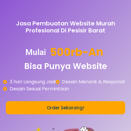
Jasa Pembuatan Website Murah
Profesional Di Pesisir Barat
5
0
0
r
b
-
A
n
Mulai
Bisa
Punya
Website
3 hari Langsung Jadi
Desain Menarik & Responsif
Desain Sesuai Permintaan
Order Sekarang!