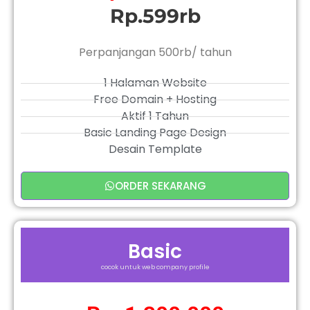
Rp.599rb
Perpanjangan 500rb/ tahun
1 Halaman Website
Free Domain + Hosting
Aktif 1 Tahun
Basic Landing Page Design
Desain Template
ORDER SEKARANG
Basic
cocok untuk web company profile