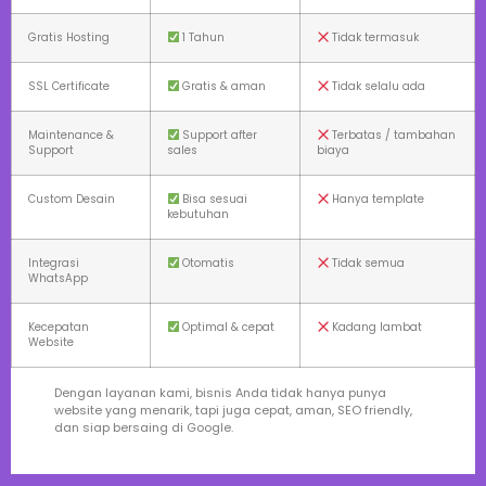
Gratis Hosting
1 Tahun
Tidak termasuk
SSL Certificate
Gratis & aman
Tidak selalu ada
Maintenance &
Support after
Terbatas / tambahan
Support
sales
biaya
Custom Desain
Bisa sesuai
Hanya template
kebutuhan
Integrasi
Otomatis
Tidak semua
WhatsApp
Kecepatan
Optimal & cepat
Kadang lambat
Website
Dengan layanan kami, bisnis Anda tidak hanya punya
website yang menarik, tapi juga cepat, aman, SEO friendly,
dan siap bersaing di Google.