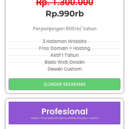
Rp. 1.300.000
Rp.990rb
Perpanjangan 600rb/ tahun
3 Halaman Website
Free Domain + Hosting
Aktif 1 Tahun
Basic Web Desain
Desain Custom
ORDER SEKARANG
Profesional
cocok untuk web company profile ataupun usaha