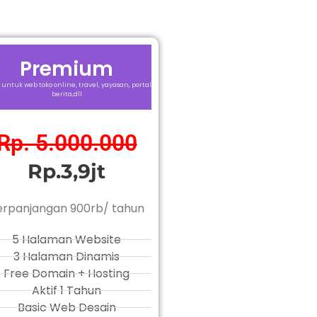
Premium
 untuk web toko online, travel, yayasan, portal
berita,dll
Rp. 5.000.000
Rp.3,9jt
erpanjangan 900rb/ tahun
5 Halaman Website
3 Halaman Dinamis
Free Domain + Hosting
Aktif 1 Tahun
Basic Web Desain