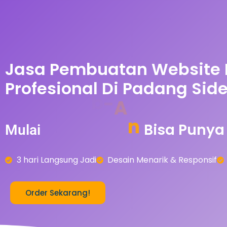
Jasa Pembuatan Website
Profesional Di Padang Si
A
r
0
5
0
-
b
Bisa
Punya
n
Mulai
3 hari Langsung Jadi
Desain Menarik & Responsif
Order Sekarang!