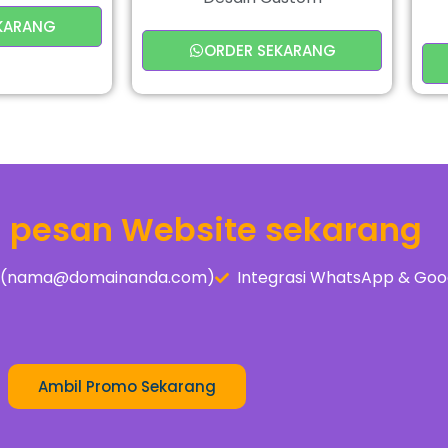
KARANG
ORDER SEKARANG
a pesan Website sekarang
is (nama@domainanda.com)
Integrasi WhatsApp & Goo
Ambil Promo Sekarang