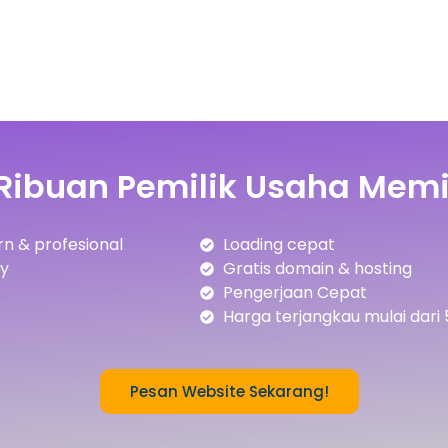
Ribuan Pemilik Usaha Memi
n & profesional
Loading cepat
ly
Gratis domain & hosting
Pengerjaan Cepat
Harga terjangkau mulai dari 
Pesan Website Sekarang!