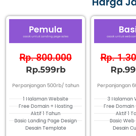
Harga J
Pemula
Bas
cocok untuk Landing page sales
cocok untuk web com
Rp. 800.000
Rp. 1.3
Rp.599rb
Rp.99
Perpanjangan 500rb/ tahun
Perpanjangan 6
1 Halaman Website
3 Halaman 
Free Domain + Hosting
Free Domain 
Aktif 1 Tahun
Aktif 1 
Basic Landing Page Design
Basic Web 
Desain Template
Desain C