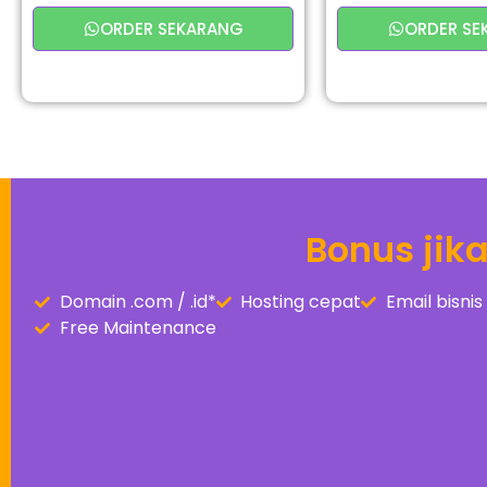
ORDER SEKARANG
ORDER SE
Bonus jik
Domain .com / .id*
Hosting cepat
Email bisn
Free Maintenance