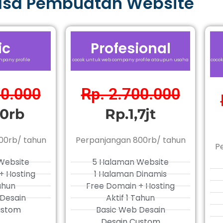
asa Pembuatan Website
ic
Profesional
pany profile
cocok untuk web company profile ataupun usaha
cocok
00.000
Rp. 2.700.000
0rb
Rp.1,7jt
00rb/ tahun
Perpanjangan 800rb/ tahun
P
Website
5 Halaman Website
+ Hosting
1 Halaman Dinamis
Tahun
Free Domain + Hosting
Desain
Aktif 1 Tahun
ustom
Basic Web Desain
Desain Custom