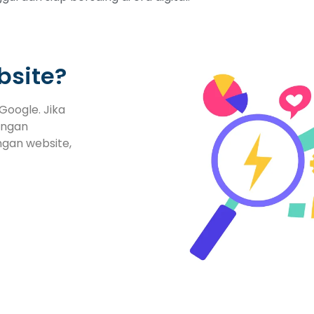
bsite?
Google. Jika
engan
ngan website,