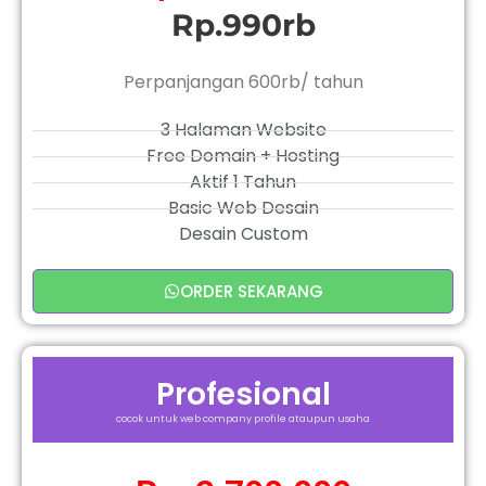
Rp.990rb
Perpanjangan 600rb/ tahun
3 Halaman Website
Free Domain + Hosting
Aktif 1 Tahun
Basic Web Desain
Desain Custom
ORDER SEKARANG
Profesional
cocok untuk web company profile ataupun usaha