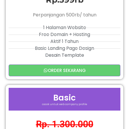
Perpanjangan 500rb/ tahun
1 Halaman Website
Free Domain + Hosting
Aktif 1 Tahun
Basic Landing Page Design
Desain Template
ORDER SEKARANG
Basic
cocok untuk web company profile
Rp. 1.300.000