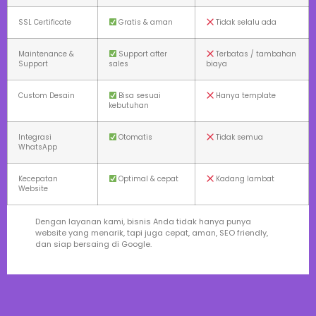
SSL Certificate
Gratis & aman
Tidak selalu ada
Maintenance &
Support after
Terbatas / tambahan
Support
sales
biaya
Custom Desain
Bisa sesuai
Hanya template
kebutuhan
Integrasi
Otomatis
Tidak semua
WhatsApp
Kecepatan
Optimal & cepat
Kadang lambat
Website
Dengan layanan kami, bisnis Anda tidak hanya punya
website yang menarik, tapi juga cepat, aman, SEO friendly,
dan siap bersaing di Google.