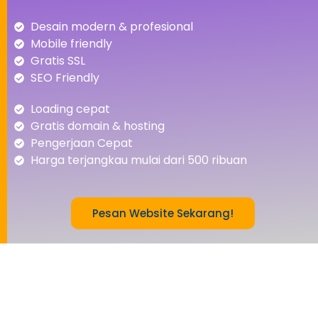
Desain modern & profesional
Mobile friendly
Gratis SSL
SEO Friendly
Loading cepat
Gratis domain & hosting
Pengerjaan Cepat
Harga terjangkau mulai dari 500 ribuan
Pesan Website Sekarang!