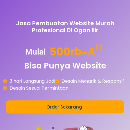
Jasa Pembuatan Website Murah
Profesional Di Ogan Ilir
5
0
0
r
b
-
A
n
Mulai
Bisa
Punya
Website
3 hari Langsung Jadi
Desain Menarik & Responsif
Desain Sesuai Permintaan
Order Sekarang!