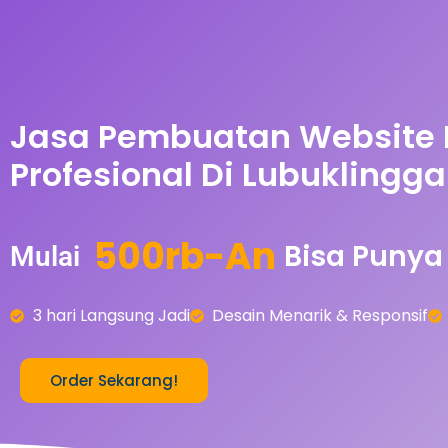
Jasa Pembuatan Website
Profesional Di Lubuklingg
5
0
0
r
b
-
A
n
Bisa
Punya
Mulai
3 hari Langsung Jadi
Desain Menarik & Responsif
Order Sekarang!