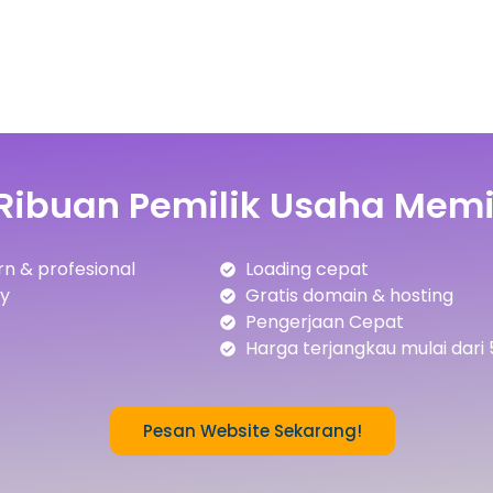
Ribuan Pemilik Usaha Memi
n & profesional
Loading cepat
ly
Gratis domain & hosting
Pengerjaan Cepat
Harga terjangkau mulai dari 
Pesan Website Sekarang!