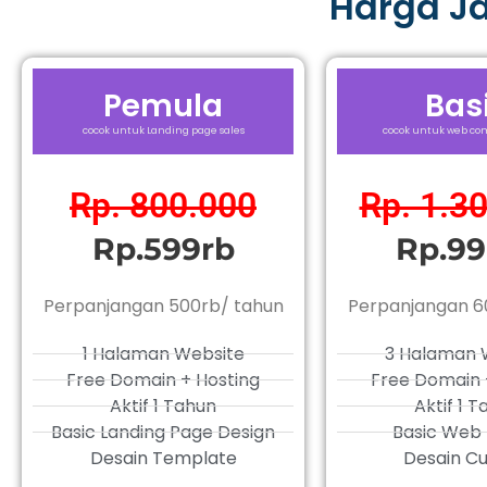
Harga J
Pemula
Bas
cocok untuk Landing page sales
cocok untuk web com
Rp. 800.000
Rp. 1.3
Rp.599rb
Rp.99
Perpanjangan 500rb/ tahun
Perpanjangan 6
1 Halaman Website
3 Halaman 
Free Domain + Hosting
Free Domain 
Aktif 1 Tahun
Aktif 1 
Basic Landing Page Design
Basic Web 
Desain Template
Desain C