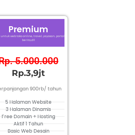
Premium
 untuk web toko online, travel, yayasan, portal
berita,dll
Rp. 5.000.000
Rp.3,9jt
erpanjangan 900rb/ tahun
5 Halaman Website
3 Halaman Dinamis
Free Domain + Hosting
Aktif 1 Tahun
Basic Web Desain