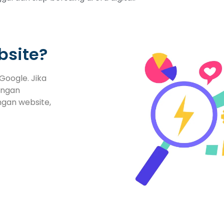
bsite?
Google. Jika
engan
ngan website,