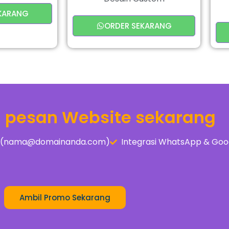
KARANG
ORDER SEKARANG
a pesan Website sekarang
is (nama@domainanda.com)
Integrasi WhatsApp & Goo
Ambil Promo Sekarang