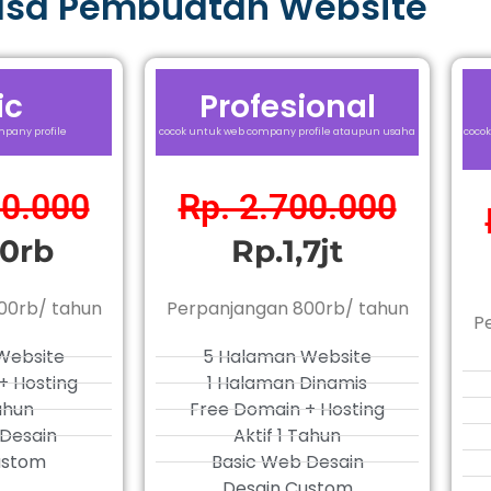
asa Pembuatan Website
ic
Profesional
pany profile
cocok untuk web company profile ataupun usaha
cocok
00.000
Rp. 2.700.000
0rb
Rp.1,7jt
00rb/ tahun
Perpanjangan 800rb/ tahun
P
Website
5 Halaman Website
+ Hosting
1 Halaman Dinamis
Tahun
Free Domain + Hosting
Desain
Aktif 1 Tahun
ustom
Basic Web Desain
Desain Custom