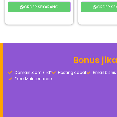
ORDER SEKARANG
ORDER SE
Bonus jik
Domain .com / .id*
Hosting cepat
Email bisn
Free Maintenance