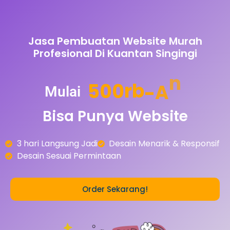
Jasa Pembuatan Website Murah
Profesional Di Kuantan Singingi
5
0
0
r
b
-
A
n
Mulai
Bisa
Punya
Website
3 hari Langsung Jadi
Desain Menarik & Responsif
Desain Sesuai Permintaan
Order Sekarang!