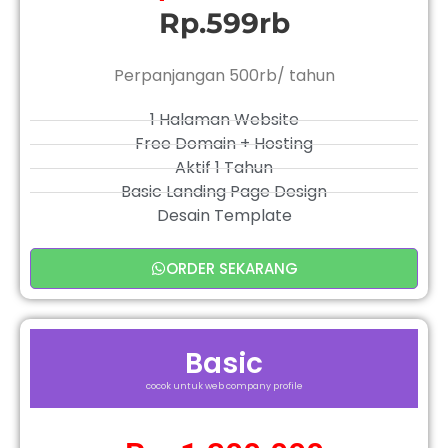
Rp.599rb
Perpanjangan 500rb/ tahun
1 Halaman Website
Free Domain + Hosting
Aktif 1 Tahun
Basic Landing Page Design
Desain Template
ORDER SEKARANG
Basic
cocok untuk web company profile