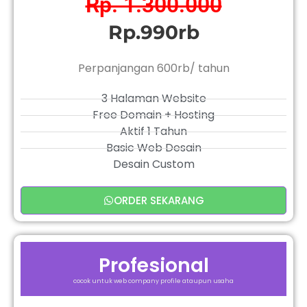
Rp. 1.300.000
Rp.990rb
Perpanjangan 600rb/ tahun
3 Halaman Website
Free Domain + Hosting
Aktif 1 Tahun
Basic Web Desain
Desain Custom
ORDER SEKARANG
Profesional
cocok untuk web company profile ataupun usaha