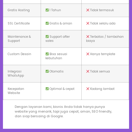
Gratis Hosting
1 Tahun
Tidak termasuk
SSL Certificate
Gratis & aman
Tidak selalu ada
Maintenance &
Support after
Terbatas / tambahan
Support
sales
biaya
Custom Desain
Bisa sesuai
Hanya template
kebutuhan
Integrasi
Otomatis
Tidak semua
WhatsApp
Kecepatan
Optimal & cepat
Kadang lambat
Website
Dengan layanan kami, bisnis Anda tidak hanya punya
website yang menarik, tapi juga cepat, aman, SEO friendly,
dan siap bersaing di Google.