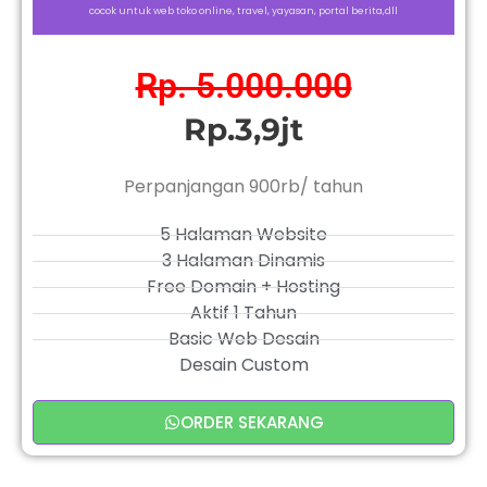
cocok untuk web toko online, travel, yayasan, portal berita,dll
Rp. 5.000.000
Rp.3,9jt
Perpanjangan 900rb/ tahun
5 Halaman Website
3 Halaman Dinamis
Free Domain + Hosting
Aktif 1 Tahun
Basic Web Desain
Desain Custom
ORDER SEKARANG