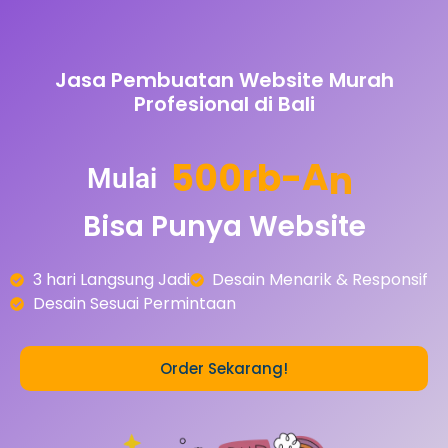
Jasa Pembuatan Website Murah
Profesional di Bali
5
0
0
r
b
-
A
n
Mulai
Bisa
Punya
Website
3 hari Langsung Jadi
Desain Menarik & Responsif
Desain Sesuai Permintaan
Order Sekarang!