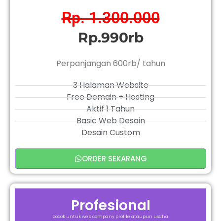
Rp. 1.300.000
Rp.990rb
Perpanjangan 600rb/ tahun
3 Halaman Website
Free Domain + Hosting
Aktif 1 Tahun
Basic Web Desain
Desain Custom
ORDER SEKARANG
Profesional
cocok untuk web company profile ataupun usaha