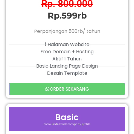
Rp. 800.000
Rp.599rb
Perpanjangan 500rb/ tahun
1 Halaman Website
Free Domain + Hosting
Aktif 1 Tahun
Basic Landing Page Design
Desain Template
ORDER SEKARANG
Basic
cocok untuk web company profile