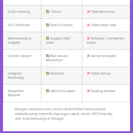
Gratis Hosting
1 Tahun
Tidak termasuk
SSL Certificate
Gratis & aman
Tidak selalu ada
Maintenance &
Support after
Terbatas / tambahan
Support
sales
biaya
Custom Desain
Bisa sesuai
Hanya template
kebutuhan
Integrasi
Otomatis
Tidak semua
WhatsApp
Kecepatan
Optimal & cepat
Kadang lambat
Website
Dengan layanan kami, bisnis Anda tidak hanya punya
website yang menarik, tapi juga cepat, aman, SEO friendly,
dan siap bersaing di Google.