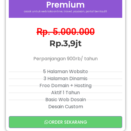
Premium
cocok untuk web toko online, travel, yayasan, portal berita,dll
Rp. 5.000.000
Rp.3,9jt
Perpanjangan 900rb/ tahun
5 Halaman Website
3 Halaman Dinamis
Free Domain + Hosting
Aktif 1 Tahun
Basic Web Desain
Desain Custom
ORDER SEKARANG