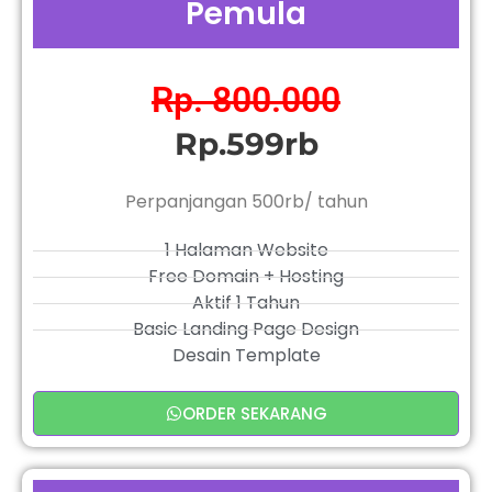
Pemula
Rp. 800.000
Rp.599rb
Perpanjangan 500rb/ tahun
1 Halaman Website
Free Domain + Hosting
Aktif 1 Tahun
Basic Landing Page Design
Desain Template
ORDER SEKARANG