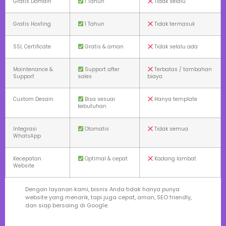
Gratis Domain
1 Tahun
Tidak selalu
Gratis Hosting
1 Tahun
Tidak termasuk
SSL Certificate
Gratis & aman
Tidak selalu ada
Maintenance &
Support after
Terbatas / tambahan
Support
sales
biaya
Custom Desain
Bisa sesuai
Hanya template
kebutuhan
Integrasi
Otomatis
Tidak semua
WhatsApp
Kecepatan
Optimal & cepat
Kadang lambat
Website
Dengan layanan kami, bisnis Anda tidak hanya punya
website yang menarik, tapi juga cepat, aman, SEO friendly,
dan siap bersaing di Google.