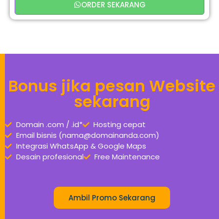
ORDER SEKARANG
Bonus jika pesan Website
sekarang
Domain .com / .id*
Hosting cepat
Email bisnis (nama@domainanda.com)
Integrasi WhatsApp & Google Maps
Desain profesional
Free Maintenance
Ambil Promo Sekarang