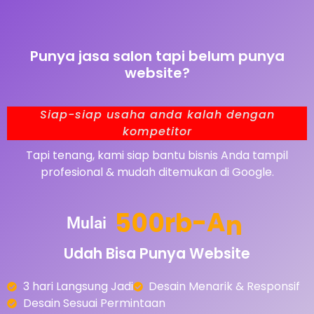
Punya jasa salon tapi belum punya
website?
Siap-siap usaha anda kalah dengan
kompetitor
Tapi tenang, kami siap bantu bisnis Anda tampil
profesional & mudah ditemukan di Google.
5
0
0
r
b
-
A
n
Mulai
Udah
Bisa
Punya
Website
3 hari Langsung Jadi
Desain Menarik & Responsif
Desain Sesuai Permintaan