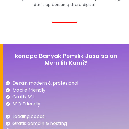
dan siap bersaing di era digital.
kenapa Banyak Pemilik Jasa salon
Memilih Kami?
Desain modern & profesional
Mobile friendly
Gratis SSL
SEO Friendly
Loading cepat
Gratis domain & hosting