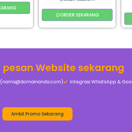
KARANG
ORDER SEKARANG
a pesan Website sekarang
is (nama@domainanda.com)
Integrasi WhatsApp & Goo
Ambil Promo Sekarang