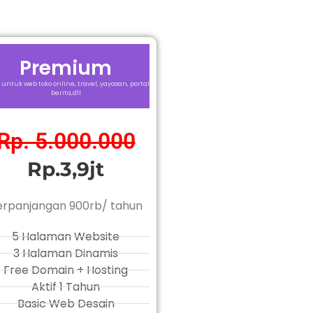
Premium
 untuk web toko online, travel, yayasan, portal
berita,dll
Rp. 5.000.000
Rp.3,9jt
erpanjangan 900rb/ tahun
5 Halaman Website
3 Halaman Dinamis
Free Domain + Hosting
Aktif 1 Tahun
Basic Web Desain