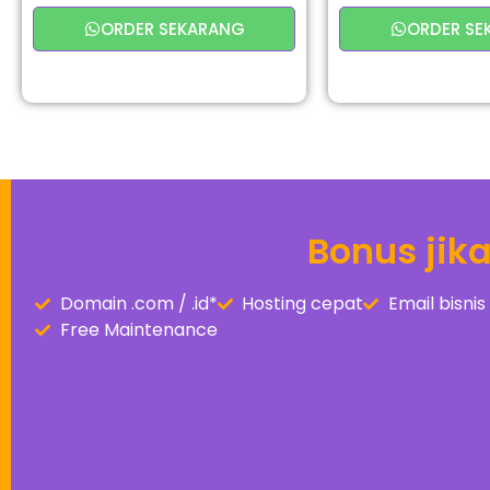
ORDER SEKARANG
ORDER SE
Bonus jik
Domain .com / .id*
Hosting cepat
Email bisn
Free Maintenance