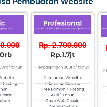
asa Pembuatan Website
ic
Profesional
pany profile
cocok untuk web company profile ataupun usaha
cocok
00.000
Rp. 2.700.000
0rb
Rp.1,7jt
00rb/ tahun
Perpanjangan 800rb/ tahun
P
Website
5 Halaman Website
+ Hosting
1 Halaman Dinamis
Tahun
Free Domain + Hosting
Desain
Aktif 1 Tahun
ustom
Basic Web Desain
Desain Custom