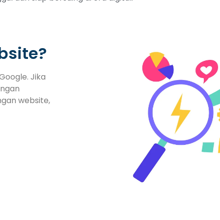
bsite?
Google. Jika
engan
ngan website,