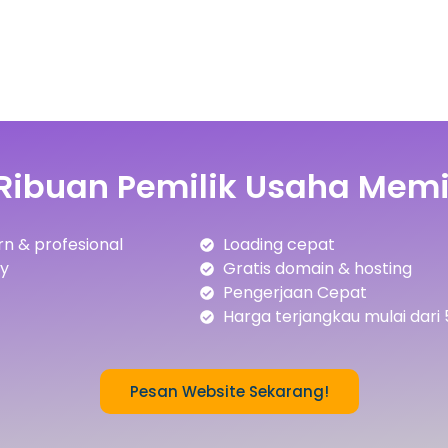
Ribuan Pemilik Usaha Memi
n & profesional
Loading cepat
ly
Gratis domain & hosting
Pengerjaan Cepat
Harga terjangkau mulai dari 
Pesan Website Sekarang!