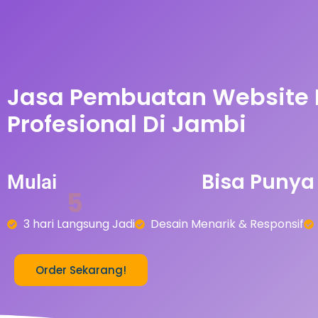
Jasa Pembuatan Website
Profesional Di Jambi
A
0
r
-
5
0
b
n
Bisa
Punya
Mulai
3 hari Langsung Jadi
Desain Menarik & Responsif
Order Sekarang!