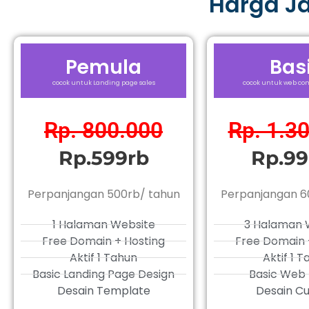
Harga J
Pemula
Bas
cocok untuk Landing page sales
cocok untuk web com
Rp. 800.000
Rp. 1.3
Rp.599rb
Rp.99
Perpanjangan 500rb/ tahun
Perpanjangan 6
1 Halaman Website
3 Halaman 
Free Domain + Hosting
Free Domain 
Aktif 1 Tahun
Aktif 1 
Basic Landing Page Design
Basic Web 
Desain Template
Desain C