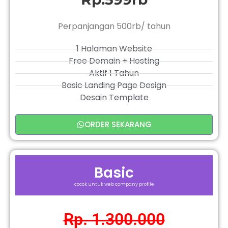
Perpanjangan 500rb/ tahun
1 Halaman Website
Free Domain + Hosting
Aktif 1 Tahun
Basic Landing Page Design
Desain Template
ORDER SEKARANG
Basic
cocok untuk web company profile
Rp. 1.300.000