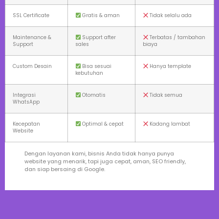
SSL Certificate
Gratis & aman
Tidak selalu ada
Maintenance &
Support after
Terbatas / tambahan
Support
sales
biaya
Custom Desain
Bisa sesuai
Hanya template
kebutuhan
Integrasi
Otomatis
Tidak semua
WhatsApp
Kecepatan
Optimal & cepat
Kadang lambat
Website
Dengan layanan kami, bisnis Anda tidak hanya punya
website yang menarik, tapi juga cepat, aman, SEO friendly,
dan siap bersaing di Google.