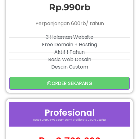
Rp.990rb
Perpanjangan 600rb/ tahun
3 Halaman Website
Free Domain + Hosting
Aktif 1 Tahun
Basic Web Desain
Desain Custom
ORDER SEKARANG
Profesional
cocok untuk web company profile ataupun usaha