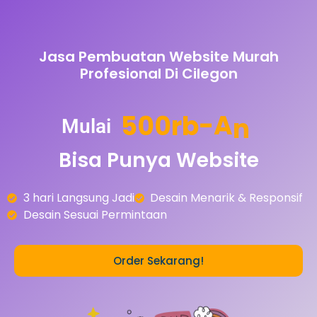
Jasa Pembuatan Website Murah
Profesional Di Cilegon
5
0
0
r
b
-
A
n
Mulai
Bisa
Punya
Website
3 hari Langsung Jadi
Desain Menarik & Responsif
Desain Sesuai Permintaan
Order Sekarang!