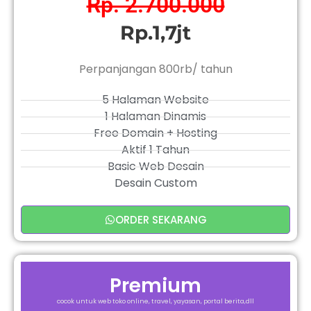
Rp. 2.700.000
Rp.1,7jt
Perpanjangan 800rb/ tahun
5 Halaman Website
1 Halaman Dinamis
Free Domain + Hosting
Aktif 1 Tahun
Basic Web Desain
Desain Custom
ORDER SEKARANG
Premium
cocok untuk web toko online, travel, yayasan, portal berita,dll