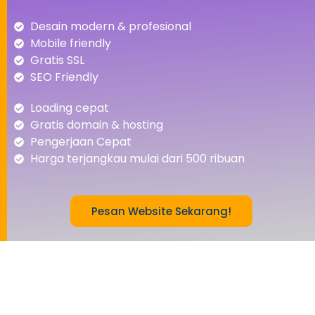
Desain modern & profesional
Mobile friendly
Gratis SSL
SEO Friendly
Loading cepat
Gratis domain & hosting
Pengerjaan Cepat
Harga terjangkau mulai dari 500 ribuan
Pesan Website Sekarang!