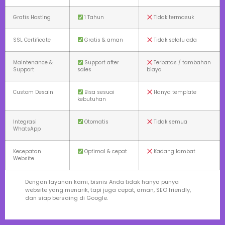
Gratis Hosting
1 Tahun
Tidak termasuk
SSL Certificate
Gratis & aman
Tidak selalu ada
Maintenance &
Support after
Terbatas / tambahan
Support
sales
biaya
Custom Desain
Bisa sesuai
Hanya template
kebutuhan
Integrasi
Otomatis
Tidak semua
WhatsApp
Kecepatan
Optimal & cepat
Kadang lambat
Website
Dengan layanan kami, bisnis Anda tidak hanya punya
website yang menarik, tapi juga cepat, aman, SEO friendly,
dan siap bersaing di Google.