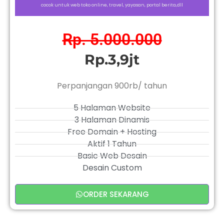
cocok untuk web toko online, travel, yayasan, portal berita,dll
Rp. 5.000.000
Rp.3,9jt
Perpanjangan 900rb/ tahun
5 Halaman Website
3 Halaman Dinamis
Free Domain + Hosting
Aktif 1 Tahun
Basic Web Desain
Desain Custom
ORDER SEKARANG