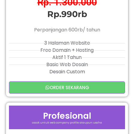
Rp. 1.300.000
Rp.990rb
Perpanjangan 600rb/ tahun
3 Halaman Website
Free Domain + Hosting
Aktif 1 Tahun
Basic Web Desain
Desain Custom
ORDER SEKARANG
Profesional
cocok untuk web company profile ataupun usaha