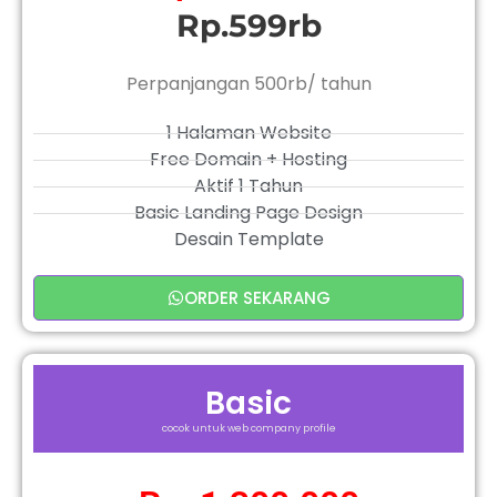
Rp.599rb
Perpanjangan 500rb/ tahun
1 Halaman Website
Free Domain + Hosting
Aktif 1 Tahun
Basic Landing Page Design
Desain Template
ORDER SEKARANG
Basic
cocok untuk web company profile