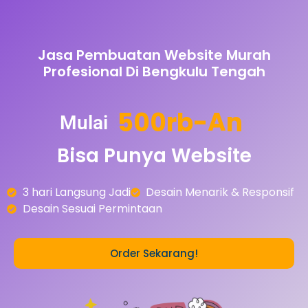
Jasa Pembuatan Website Murah
Profesional Di Bengkulu Tengah
5
0
0
r
b
-
A
n
Mulai
Bisa
Punya
Website
3 hari Langsung Jadi
Desain Menarik & Responsif
Desain Sesuai Permintaan
Order Sekarang!