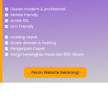
Desain modern & profesional
Mobile friendly
Gratis SSL
SEO Friendly
Loading cepat
Gratis domain & hosting
Pengerjaan Cepat
Harga terjangkau mulai dari 500 ribuan
Pesan Website Sekarang!