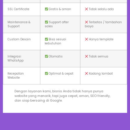
SSL Certificate
Gratis & aman
Tidak selalu ada
Maintenance &
Support after
Terbatas / tambahan
Support
sales
biaya
Custom Desain
Bisa sesuai
Hanya template
kebutuhan
Integrasi
Otomatis
Tidak semua
WhatsApp
Kecepatan
Optimal & cepat
Kadang lambat
Website
Dengan layanan kami, bisnis Anda tidak hanya punya
website yang menarik, tapi juga cepat, aman, SEO friendly,
dan siap bersaing di Google.