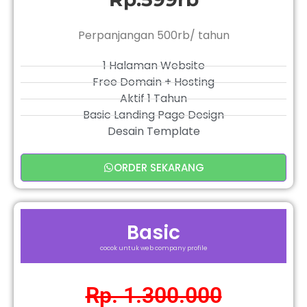
Perpanjangan 500rb/ tahun
1 Halaman Website
Free Domain + Hosting
Aktif 1 Tahun
Basic Landing Page Design
Desain Template
ORDER SEKARANG
Basic
cocok untuk web company profile
Rp. 1.300.000