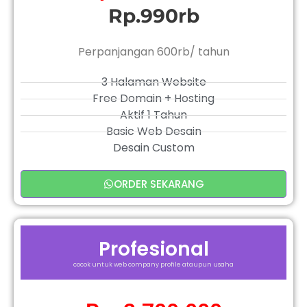
Rp.990rb
Perpanjangan 600rb/ tahun
3 Halaman Website
Free Domain + Hosting
Aktif 1 Tahun
Basic Web Desain
Desain Custom
ORDER SEKARANG
Profesional
cocok untuk web company profile ataupun usaha