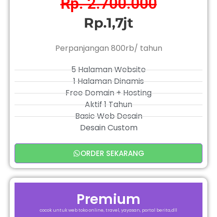
Rp. 2.700.000
Rp.1,7jt
Perpanjangan 800rb/ tahun
5 Halaman Website
1 Halaman Dinamis
Free Domain + Hosting
Aktif 1 Tahun
Basic Web Desain
Desain Custom
ORDER SEKARANG
Premium
cocok untuk web toko online, travel, yayasan, portal berita,dll