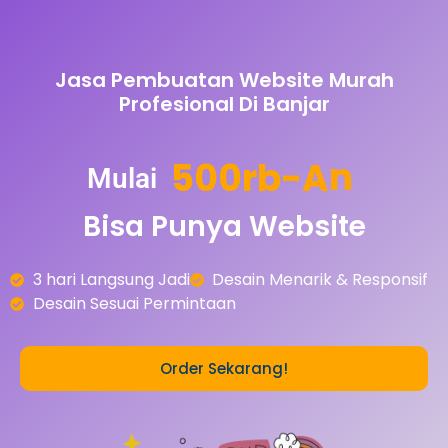
Jasa Pembuatan Website Murah
Profesional Di Banjar
5
0
0
r
b
-
A
n
Mulai
Bisa
Punya
Website
3 hari Langsung Jadi
Desain Menarik & Responsif
Desain Sesuai Permintaan
Order Sekarang!