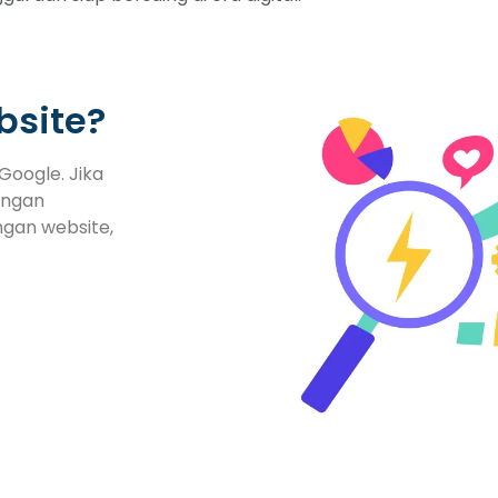
bsite?
Google. Jika
engan
ngan website,