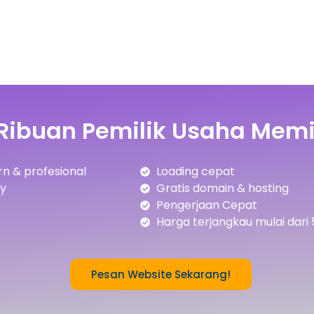
Ribuan Pemilik Usaha Memi
n & profesional
Loading cepat
ly
Gratis domain & hosting
Pengerjaan Cepat
Harga terjangkau mulai dari 
Pesan Website Sekarang!