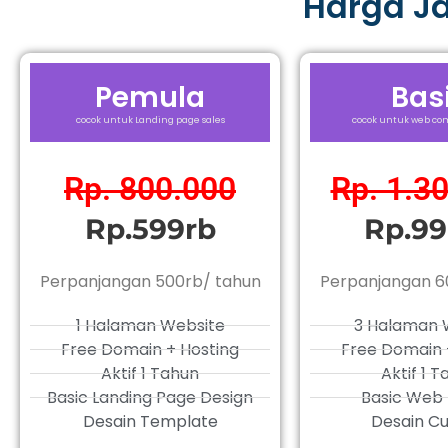
Harga J
Pemula
Bas
cocok untuk Landing page sales
cocok untuk web com
Rp. 800.000
Rp. 1.3
Rp.599rb
Rp.99
Perpanjangan 500rb/ tahun
Perpanjangan 6
1 Halaman Website
3 Halaman 
Free Domain + Hosting
Free Domain 
Aktif 1 Tahun
Aktif 1 
Basic Landing Page Design
Basic Web 
Desain Template
Desain C