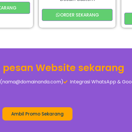
KARANG
ORDER SEKARANG
a pesan Website sekarang
is (nama@domainanda.com)
Integrasi WhatsApp & Goo
Ambil Promo Sekarang