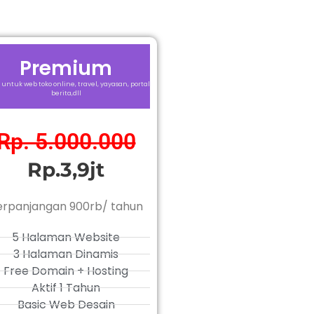
Premium
 untuk web toko online, travel, yayasan, portal
berita,dll
Rp. 5.000.000
Rp.3,9jt
erpanjangan 900rb/ tahun
5 Halaman Website
3 Halaman Dinamis
Free Domain + Hosting
Aktif 1 Tahun
Basic Web Desain