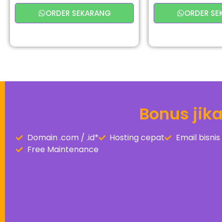
ORDER SEKARANG
ORDER SE
Bonus jik
Domain .com / .id*
Hosting cepat
Email bisn
Free Maintenance