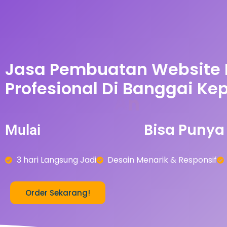
Jasa Pembuatan Website
Profesional Di Banggai Ke
A
-
0
r
5
0
b
Bisa
Punya
Mulai
n
3 hari Langsung Jadi
Desain Menarik & Responsif
Order Sekarang!