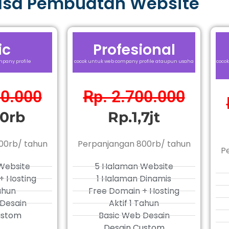
asa Pembuatan Website
ic
Profesional
pany profile
cocok untuk web company profile ataupun usaha
cocok
00.000
Rp. 2.700.000
0rb
Rp.1,7jt
00rb/ tahun
Perpanjangan 800rb/ tahun
P
Website
5 Halaman Website
+ Hosting
1 Halaman Dinamis
Tahun
Free Domain + Hosting
Desain
Aktif 1 Tahun
ustom
Basic Web Desain
Desain Custom