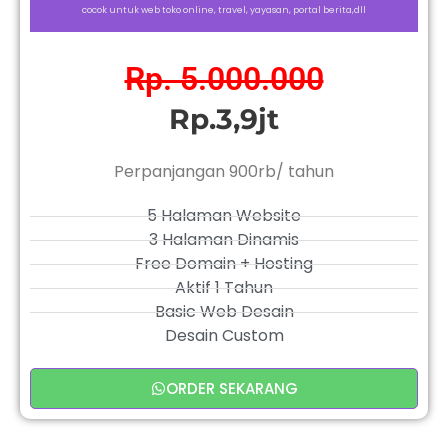
cocok untuk web toko online, travel, yayasan, portal berita,dll
Rp. 5.000.000
Rp.3,9jt
Perpanjangan 900rb/ tahun
5 Halaman Website
3 Halaman Dinamis
Free Domain + Hosting
Aktif 1 Tahun
Basic Web Desain
Desain Custom
ORDER SEKARANG