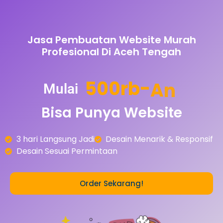
Jasa Pembuatan Website Murah
Profesional Di Aceh Tengah
5
0
0
r
b
-
A
n
Mulai
Bisa
Punya
Website
3 hari Langsung Jadi
Desain Menarik & Responsif
Desain Sesuai Permintaan
Order Sekarang!