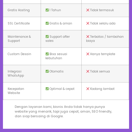
Gratis Hosting
1 Tahun
Tidak termasuk
SSL Certificate
Gratis & aman
Tidak selalu ada
Maintenance &
Support after
Terbatas / tambahan
Support
sales
biaya
Custom Desain
Bisa sesuai
Hanya template
kebutuhan
Integrasi
Otomatis
Tidak semua
WhatsApp
Kecepatan
Optimal & cepat
Kadang lambat
Website
Dengan layanan kami, bisnis Anda tidak hanya punya
website yang menarik, tapi juga cepat, aman, SEO friendly,
dan siap bersaing di Google.