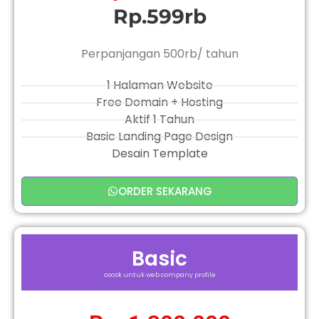
Rp.599rb
Perpanjangan 500rb/ tahun
1 Halaman Website
Free Domain + Hosting
Aktif 1 Tahun
Basic Landing Page Design
Desain Template
ORDER SEKARANG
Basic
cocok untuk web company profile