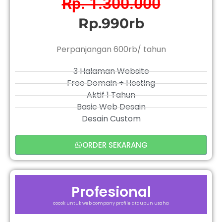
Rp. 1.300.000
Rp.990rb
Perpanjangan 600rb/ tahun
3 Halaman Website
Free Domain + Hosting
Aktif 1 Tahun
Basic Web Desain
Desain Custom
ORDER SEKARANG
Profesional
cocok untuk web company profile ataupun usaha